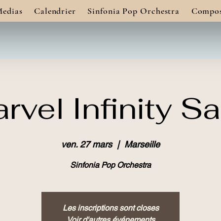
edias
Calendrier
Sinfonia Pop Orchestra
Compos
rvel Infinity S
ven. 27 mars
  |  
Marseille
Sinfonia Pop Orchestra
Les inscriptions sont closes
Voir d'autres événements