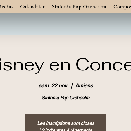
edias
Calendrier
Sinfonia Pop Orchestra
Compos
isney en Conce
sam. 22 nov.
  |  
Amiens
Sinfonia Pop Orchestra
Les inscriptions sont closes
Voir d'autres événements