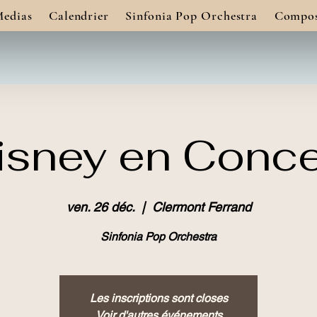
edias
Calendrier
Sinfonia Pop Orchestra
Compos
isney en Conce
ven. 26 déc.
  |  
Clermont Ferrand
Sinfonia Pop Orchestra
Les inscriptions sont closes
Voir d'autres événements